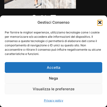
Share this:
Gestisci Consenso
Per fornire le migliori esperienze, utilizziamo tecnologie come i cookie
per memorizzare e/o accedere alle informazioni del dispositivo. Il
consenso a queste tecnologie ci permetterà di elaborare dati come il
comportamento di navigazione o ID unici su questo sito. Non
acconsentire o ritirare il consenso può influire negativamente su alcune
caratteristiche e funzioni.
Accetta
Copyright © 2026 — Frasassi Climbing Festival. All
Play
Pause
Nega
Rights Reserved
Visualizza le preferenze
Designed by
WPZOOM
Privacy policy