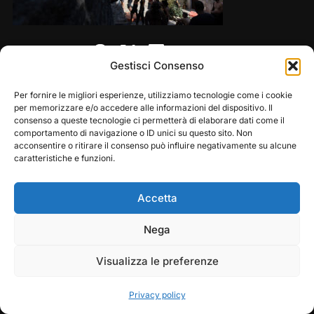
Share this:
Gestisci Consenso
Per fornire le migliori esperienze, utilizziamo tecnologie come i cookie
per memorizzare e/o accedere alle informazioni del dispositivo. Il
consenso a queste tecnologie ci permetterà di elaborare dati come il
comportamento di navigazione o ID unici su questo sito. Non
acconsentire o ritirare il consenso può influire negativamente su alcune
caratteristiche e funzioni.
Accetta
Copyright © 2026 — Frasassi Climbing Festival. All
Play
Pause
Nega
Rights Reserved
Visualizza le preferenze
Designed by
WPZOOM
Privacy policy